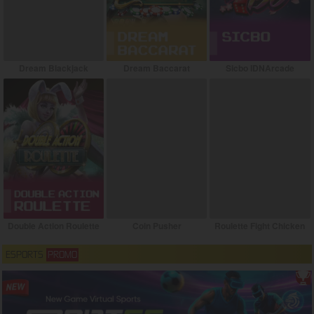
Dream Blackjack
Dream Baccarat
Sicbo IDNArcade
Double Action Roulette
Coin Pusher
Roulette Fight Chicken
ESPORTS
PROMO