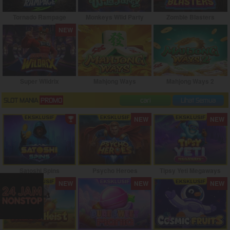
Tornado Rampage
Monkeys Wild Party
Zombie Blasters
NEW
Super Wildrix
Mahjong Ways
Mahjong Ways 2
SLOT MANIA
PROMO
cari
Lihat Semua
NEW
NEW
Satoshi Spins
Psycho Heroes
Tipsy Yeti Megaways
NEW
NEW
NEW