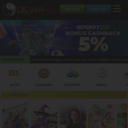
MASUK
DAFTAR
dari Mickey Mouse DewaTangkas, telah hadir live casino TERBARU IDN 4 STAND dan 
INFO TERBARU
SLOTS
LIVECASINO
ELOTTERY
IDNLIVE
P
SLOT PROVIDER