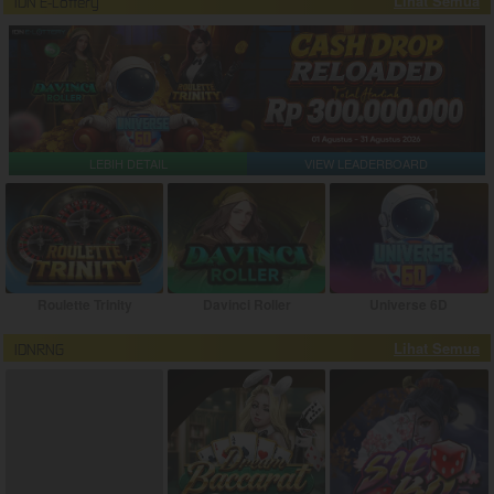
Lihat Semua
IDN E-Lottery
LEBIH DETAIL
VIEW LEADERBOARD
Roulette Trinity
Davinci Roller
Universe 6D
Lihat Semua
IDNRNG