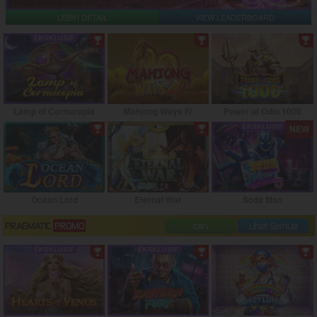
LEBIH DETAIL
VIEW LEADERBOARD
Lamp of Cornucopia
Mahjong Ways IV
Power of Odin 1000
NEW
Ocean Lord
Eternal War
Soda Man
PRAGMATIC
PROMO
cari
Lihat Semua