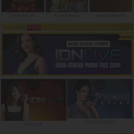
Devil Dice 3D
4D Toto Macau
Sweet Candy 3D
LIVE CASINO
PROMO
Spesial
SBO CASINO
IDNLIVE