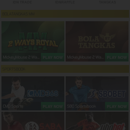
IDN TRADE
IDNRAFFLE
TANGKAS
BOLATANGKAS MM
PLAY NOW
PLAY NOW
MickeyMouse 2 Ways Royal
MickeyMouse 2 Ways Royal
SPORTSBOOK
PLAY NOW
PLAY NOW
CMD Sports
SBO Sportsbook