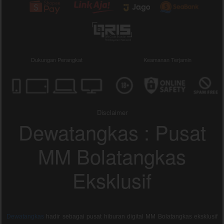
Dukungan Perangkat
Keamanan Terjamin
Disclaimer
Dewatangkas : Pusat
MM Bolatangkas
Eksklusif
Dewatangkas
hadir sebagai pusat hiburan digital MM Bolatangkas eksklusif