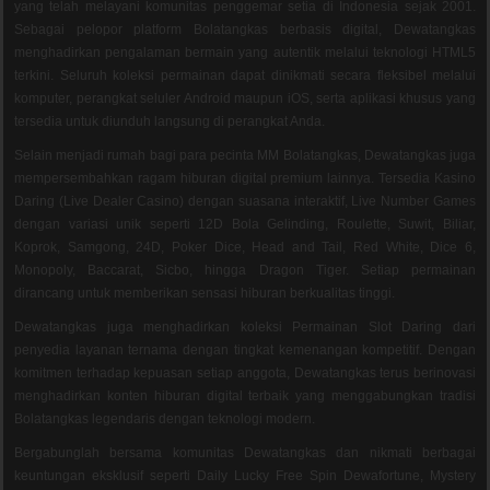
yang telah melayani komunitas penggemar setia di Indonesia sejak 2001.
Sebagai pelopor platform Bolatangkas berbasis digital, Dewatangkas
menghadirkan pengalaman bermain yang autentik melalui teknologi HTML5
terkini. Seluruh koleksi permainan dapat dinikmati secara fleksibel melalui
komputer, perangkat seluler Android maupun iOS, serta aplikasi khusus yang
tersedia untuk diunduh langsung di perangkat Anda.
Selain menjadi rumah bagi para pecinta MM Bolatangkas, Dewatangkas juga
mempersembahkan ragam hiburan digital premium lainnya. Tersedia Kasino
Daring (Live Dealer Casino) dengan suasana interaktif, Live Number Games
dengan variasi unik seperti 12D Bola Gelinding, Roulette, Suwit, Biliar,
Koprok, Samgong, 24D, Poker Dice, Head and Tail, Red White, Dice 6,
Monopoly, Baccarat, Sicbo, hingga Dragon Tiger. Setiap permainan
dirancang untuk memberikan sensasi hiburan berkualitas tinggi.
Dewatangkas juga menghadirkan koleksi Permainan Slot Daring dari
penyedia layanan ternama dengan tingkat kemenangan kompetitif. Dengan
komitmen terhadap kepuasan setiap anggota, Dewatangkas terus berinovasi
menghadirkan konten hiburan digital terbaik yang menggabungkan tradisi
Bolatangkas legendaris dengan teknologi modern.
Bergabunglah bersama komunitas Dewatangkas dan nikmati berbagai
keuntungan eksklusif seperti Daily Lucky Free Spin Dewafortune, Mystery